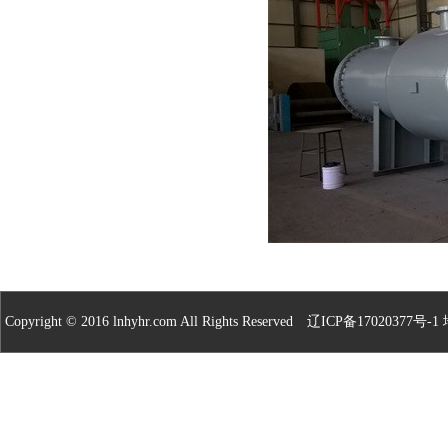
Copyright © 2016 lnhyhr.com All Rights Reserved
辽ICP备17020377号-1