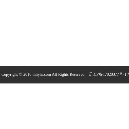
Copyright © 2016 lnhyhr.com All Rights Reserved
辽ICP备17020377号-1