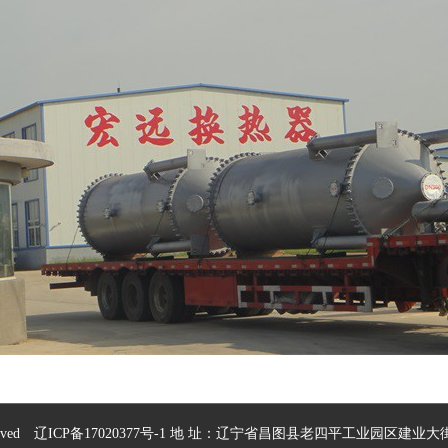
served
辽ICP备17020377号-1
地 址：辽宁省昌图县老四平工业园区建业大街 电 